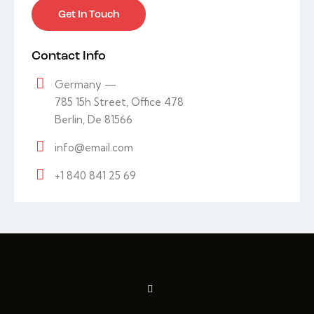
Contact Info
Germany —
785 15h Street, Office 478
Berlin, De 81566
info@email.com
+1 840 841 25 69